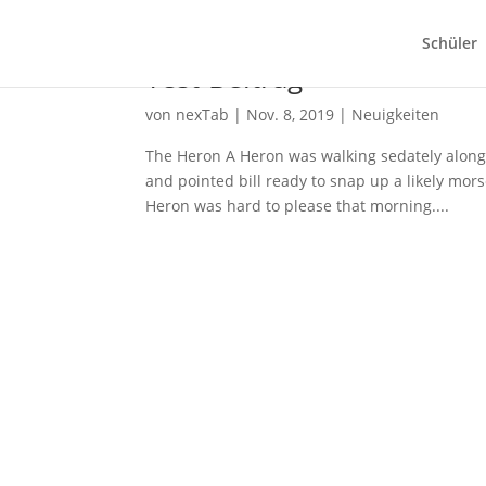
Schüler
Test-Beitrag
von
nexTab
|
Nov. 8, 2019
|
Neuigkeiten
The Heron A Heron was walking sedately along t
and pointed bill ready to snap up a likely mors
Heron was hard to please that morning....