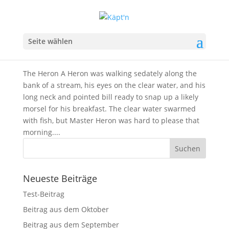
Beitrag aus dem Oktober
Seite wählen
von
nexTab
|
Okt. 8, 2019
|
Yoga-Übungen
The Heron A Heron was walking sedately along the
bank of a stream, his eyes on the clear water, and his
long neck and pointed bill ready to snap up a likely
morsel for his breakfast. The clear water swarmed
with fish, but Master Heron was hard to please that
morning....
Neueste Beiträge
Test-Beitrag
Beitrag aus dem Oktober
Beitrag aus dem September