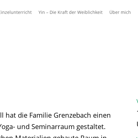
inzelunterricht
Yin – Die Kraft der Weiblichkeit
Über mich
 & Schulen
Azubis
Ausbilder & Unterne
l hat die Familie Grenzebach einen
oga- und Seminarraum gestaltet.
ichen Materialien gebaute Raum in