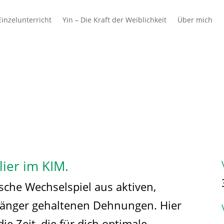
inzelunterricht
Yin – Die Kraft der Weiblichkeit
Über mich
 & Schulen
Azubis
Ausbilder & Unterne
ier im KIM.
sche Wechselspiel aus aktiven,
länger gehaltenen Dehnungen. Hier
 Zeit, die für dich optimale