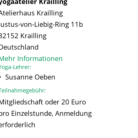
yogaatelier Krailling
Atelierhaus Krailling
Justus-von-Liebig-Ring 11b
82152 Krailling
Deutschland
Mehr Informationen
Yoga-Lehrer:
Susanne Oeben
Teilnahmegebühr:
Mitgliedschaft oder 20 Euro
pro Einzelstunde, Anmeldung
erforderlich