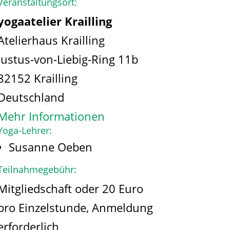
Veranstaltungsort:
yogaatelier Krailling
Atelierhaus Krailling
Justus-von-Liebig-Ring 11b
82152 Krailling
Deutschland
Mehr Informationen
Yoga-Lehrer:
Susanne Oeben
Teilnahmegebühr:
Mitgliedschaft oder 20 Euro
pro Einzelstunde, Anmeldung
erforderlich