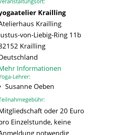
Veranstaltungsort:
yogaatelier Krailling
Atelierhaus Krailling
Justus-von-Liebig-Ring 11b
82152 Krailling
Deutschland
Mehr Informationen
Yoga-Lehrer:
Susanne Oeben
Teilnahmegebühr:
Mitgliedschaft oder 20 Euro
pro Einzelstunde, keine
Anmeldung notwendig