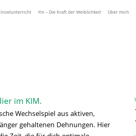
inzelunterricht
Yin – Die Kraft der Weiblichkeit
Über mich
 & Schulen
Azubis
Ausbilder & Unterne
ier im KIM.
sche Wechselspiel aus aktiven,
länger gehaltenen Dehnungen. Hier
 Zeit, die für dich optimale