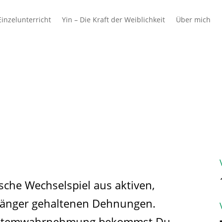
inzelunterricht
Yin – Die Kraft der Weiblichkeit
Über mich
 & Schulen
Azubis
Ausbilder & Unterne
sche Wechselspiel aus aktiven,
 länger gehaltenen Dehnungen.
r Atemwahrnehmung bekommst Du