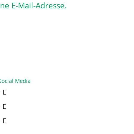
ine E-Mail-Adresse.
Social Media


