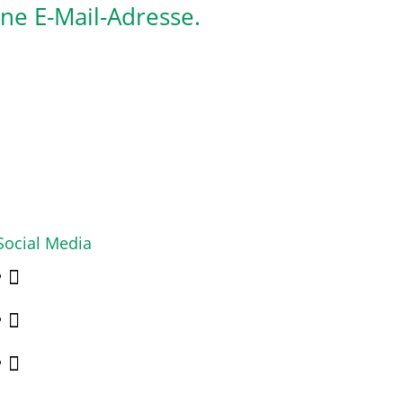
ine E-Mail-Adresse.
Social Media


