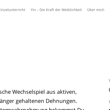
inzelunterricht
Yin – Die Kraft der Weiblichkeit
Über mich
 & Schulen
Azubis
Ausbilder & Unterne
sche Wechselspiel aus aktiven,
 länger gehaltenen Dehnungen.
r Atemwahrnehmung bekommst Du