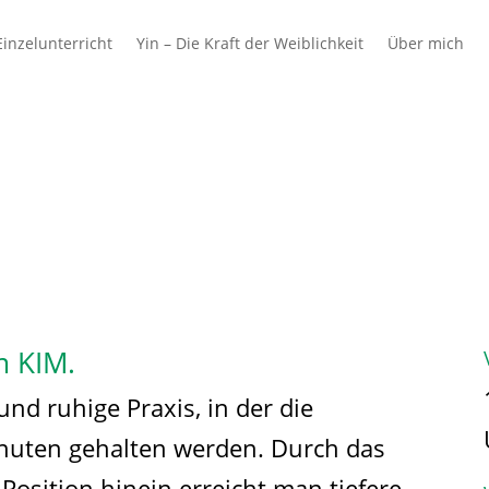
inzelunterricht
Yin – Die Kraft der Weiblichkeit
Über mich
 & Schulen
Azubis
Ausbilder & Unterne
m KIM.
und ruhige Praxis, in der die
inuten gehalten werden. Durch das
Position hinein erreicht man tiefere