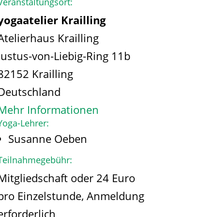
Veranstaltungsort:
yogaatelier Krailling
Atelierhaus Krailling
Justus-von-Liebig-Ring 11b
82152 Krailling
Deutschland
Mehr Informationen
Yoga-Lehrer:
Susanne Oeben
Teilnahmegebühr:
Mitgliedschaft oder 24 Euro
pro Einzelstunde, Anmeldung
erforderlich