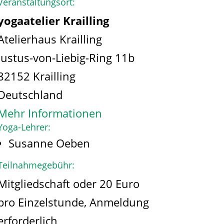
Veranstaltungsort:
yogaatelier Krailling
Atelierhaus Krailling
Justus-von-Liebig-Ring 11b
82152 Krailling
Deutschland
Mehr Informationen
Yoga-Lehrer:
Susanne Oeben
Teilnahmegebühr:
Mitgliedschaft oder 20 Euro
pro Einzelstunde, Anmeldung
erforderlich