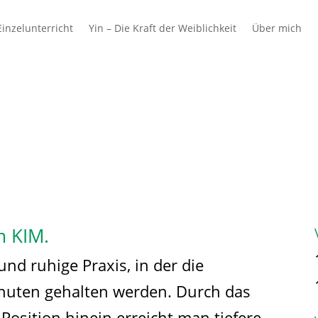
inzelunterricht
Yin – Die Kraft der Weiblichkeit
Über mich
 & Schulen
Azubis
Ausbilder & Unterne
m KIM.
und ruhige Praxis, in der die
inuten gehalten werden. Durch das
Position hinein erreicht man tiefere