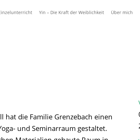
inzelunterricht
Yin – Die Kraft der Weiblichkeit
Über mich
 & Schulen
Azubis
Ausbilder & Unterne
l hat die Familie Grenzebach einen
oga- und Seminarraum gestaltet.
ichen Materialien gebaute Raum in