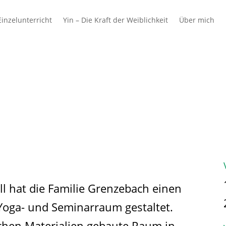
inzelunterricht
Yin – Die Kraft der Weiblichkeit
Über mich
 & Schulen
Azubis
Ausbilder & Unterne
l hat die Familie Grenzebach einen
oga- und Seminarraum gestaltet.
ichen Materialien gebaute Raum in