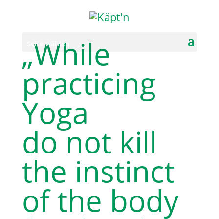
„While
Seite wählen
practicing
Yoga
do not kill
the instinct
of the body